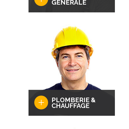
GÉNÉRALE
Grâce à notre expérience fort de
plusieurs années, nous pouvons
prendre en charge tout types de travaux
d'Électricité Générale à un prix défiant
toute concurrence.
+
PLOMBERIE &
CHAUFFAGE
Nos experts vous apporte leur savoir
faire pour toutes vos demandes liées à