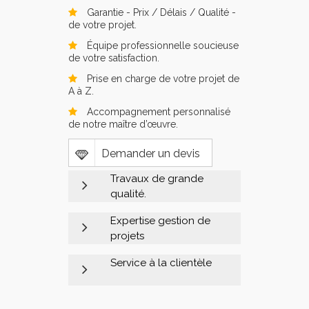
Garantie - Prix / Délais / Qualité -
de votre projet.
Équipe professionnelle soucieuse
de votre satisfaction.
Prise en charge de votre projet de
A à Z.
Accompagnement personnalisé
de notre maître d’œuvre.
Demander un devis
Travaux de grande
qualité.
Expertise gestion de
Soucieux de bien répondre à
projets
vos exigences, nous nous
tenons à la fine pointe des
Service à la clientèle
nouveautés grâce à une
Nous agissont comme
formation continue tant au
gestionnaire de projets durant
niveau des techniques de
plus de 10 ans. Forts de cette
pose qu’au niveau des
expérience, nous sommes
Avec nous, c’est un service à