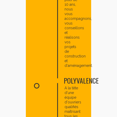
10 ans,
nous
vous
accompagnons,
vous
conseillons
et
réalisons
vos
projets
de
construction
et
d'aménagement.
POLYVALENCE
A la tête
d'une
équipe
d'ouvriers
qualifiés
maîtrisant
tous les