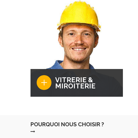
la plomberie et au chauffage. Nos
équipes interviennent en moins d'une
heure (1h) avec un résultat garantie..
+
VITRERIE &
MIROITERIE
Teknipro réalise la Pose en Vitrerie et
Miroiterie. Nos vitriers-miroitier sont
qualifiés pour tous travaux de Vitrerie et
Miroiterie à savoir: la pose, le
POURQUOI NOUS CHOISIR ?
depannage, le remplacement.