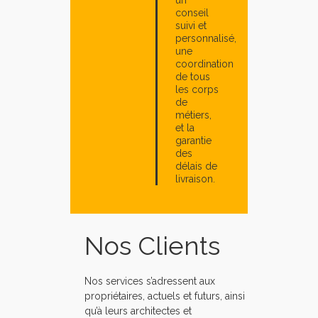
un
conseil
suivi et
personnalisé,
une
coordination
de tous
les corps
de
métiers,
et la
garantie
des
délais de
livraison.
Nos Clients
Nos services s’adressent aux
propriétaires, actuels et futurs, ainsi
qu’à leurs architectes et