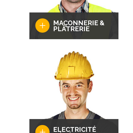
+
MAÇONNERIE &
PLÂTRERIE
Pour tout particulier ou entreprise,
Teknipro vous accompagne pour vos
travaux de maçonnerie et de plâtrerie
en région Parisienne.
+
ELECTRICITÉ