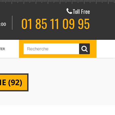
Toll Free
01 85 11 09 95
:00
TER
 (92)