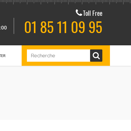
Toll Free
01 85 11 09 95
:00
TER