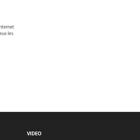
nternet
eux les
VIDEO