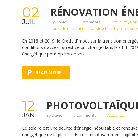
02
RÉNOVATION ÉNE
JUIL
By David
0 Comments
Actualité
,
Cons
Conseils et astuces
,
Construction
,
Décoration
,
En 2018 et 2019, le Crédit d’impôt sur la transition énergé
conditions d’accès : qu’est ce qui change dans le CITE 201
énergétique pour optimiser vos...
READ MORE..
12
PHOTOVOLTAÏQUE
JAN
By David
0 Comments
Actualité
Le solaire est une source d’énergie inépuisable et renouv
énergétique de la planète. Encore insuffisamment exploité