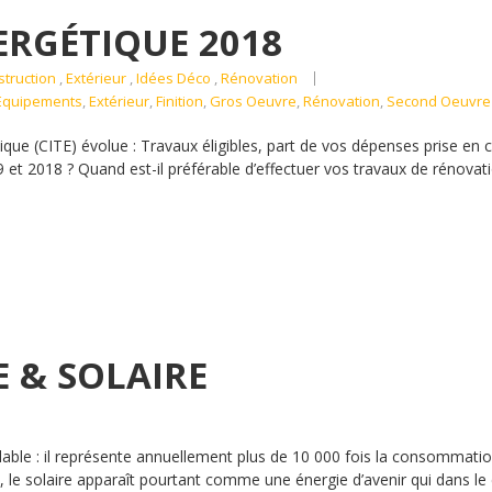
RGÉTIQUE 2018
truction
,
Extérieur
,
Idées Déco
,
Rénovation
Equipements
,
Extérieur
,
Finition
,
Gros Oeuvre
,
Rénovation
,
Second Oeuvre
tique (CITE) évolue : Travaux éligibles, part de vos dépenses prise en
9 et 2018 ? Quand est-il préférable d’effectuer vos travaux de rénovat
 & SOLAIRE
elable : il représente annuellement plus de 10 000 fois la consommati
, le solaire apparaît pourtant comme une énergie d’avenir qui dans le