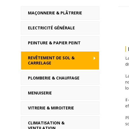
MAÇONNERIE & PLÂTRERIE
ELECTRICITÉ GÉNÉRALE
PEINTURE & PAPIER PEINT
REVÊTEMENT DE SOL &
L
CARRELAGE
di
L
PLOMBERIE & CHAUFFAGE
n
lo
MENUISERIE
Il
e
VITRERIE & MIROITERIE
P
CLIMATISATION &
so
VENTILATION