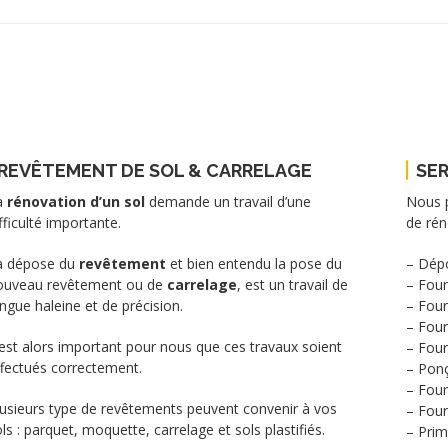
REVÊTEMENT DE SOL & CARRELAGE
SER
a
rénovation d’un sol
demande un travail d’une
Nous p
fficulté importante.
de rén
a dépose du
revêtement
et bien entendu la pose du
– Dép
ouveau revêtement ou de
carrelage
, est un travail de
– Four
ngue haleine et de précision.
– Four
– Four
 est alors important pour nous que ces travaux soient
– Four
ffectués correctement.
– Ponç
– Four
lusieurs type de revêtements peuvent convenir à vos
– Four
ls : parquet, moquette, carrelage et sols plastifiés.
– Prim