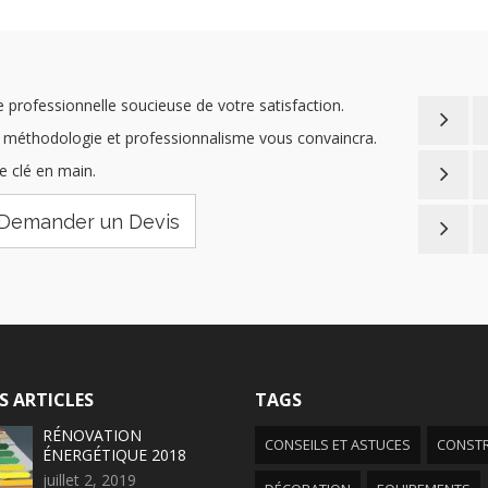
 professionnelle soucieuse de votre satisfaction.
méthodologie et professionnalisme vous convaincra.
e clé en main.
Soucie
tenons
Demander un Devis
format
Nous a
pose q
plus d
notre 
aptes 
sont p
Avec no
sans m
vous a
assuro
neuve 
réalist
confec
commer
recomm
S ARTICLES
TAGS
produit
RÉNOVATION
CONSEILS ET ASTUCES
CONST
ÉNERGÉTIQUE 2018
juillet 2, 2019