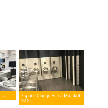
is
Espace Clacquesin à Malakoff
92