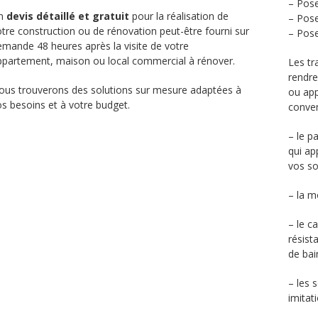
– Pose
n
devis détaillé et gratuit
pour la réalisation de
– Pose
tre construction ou de rénovation peut-être fourni sur
– Pose
emande 48 heures après la visite de votre
ppartement, maison ou local commercial à rénover.
Les tr
rendre
ous trouverons des solutions sur mesure adaptées à
ou app
os besoins et à votre budget.
conven
– le p
qui ap
vos so
– la m
– le c
résist
de bai
– les 
imitat