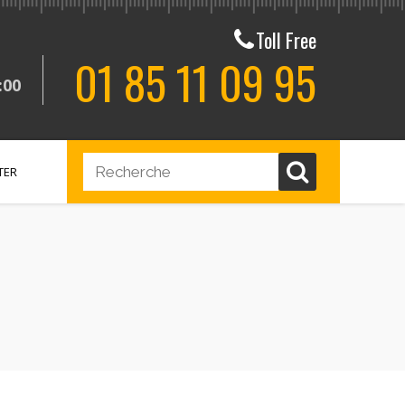
Toll Free
01 85 11 09 95
:00
TER