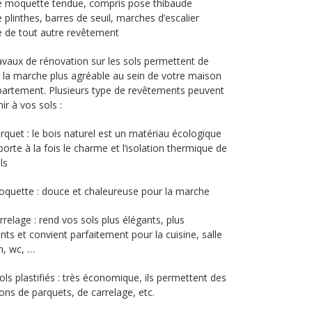
 moquette tendue, compris pose thibaude
 plinthes, barres de seuil, marches d’escalier
 de tout autre revêtement
avaux de rénovation sur les sols permettent de
 la marche plus agréable au sein de votre maison
artement. Plusieurs type de revêtements peuvent
ir à vos sols :
arquet : le bois naturel est un matériau écologique
porte à la fois le charme et l’isolation thermique de
ls
oquette : douce et chaleureuse pour la marche
arrelage : rend vos sols plus élégants, plus
ants et convient parfaitement pour la cuisine, salle
n, wc, …
sols plastifiés : très économique, ils permettent des
ions de parquets, de carrelage, etc.