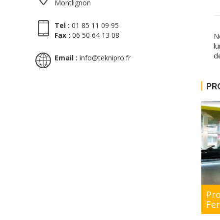
Montlignon
Tel :
01 85 11 09 95
Fax :
06 50 64 13 08
N
l
dé
Email :
info@teknipro.fr
PR
Pro
Fe